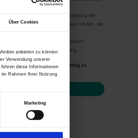
rsönlichen Daten nur zur Bereitstellung der
Über Cookies
en Dienstleistungen sowie anderer Inhalte, die
in könnten. Sie können diese
derzeit abbestellen. Mehr zu unserem
e in unserer Datenschutzerklärung.
 Medien anbieten zu können
hrer Verwendung unserer
dere Benachrichtigungen von Setlog zu
 führen diese Informationen
ie im Rahmen Ihrer Nutzung
Marketing