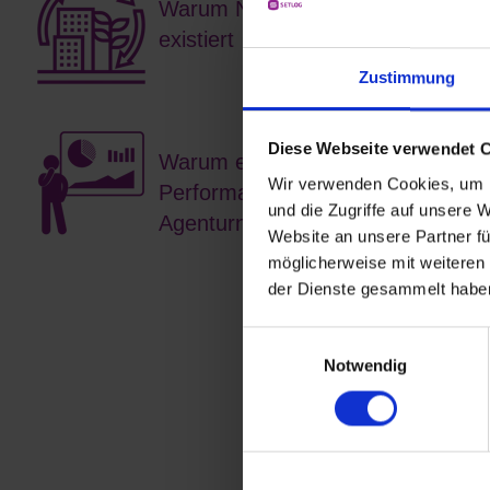
Warum Nachhaltigkeit bei KiK nic
existiert
Zustimmung
Diese Webseite verwendet 
Warum ein einziger Knopfdruck re
Wir verwenden Cookies, um I
Performance eines Lieferanten, e
und die Zugriffe auf unsere 
Agenturnetzwerks zu analysieren
Website an unsere Partner fü
möglicherweise mit weiteren
der Dienste gesammelt habe
Einwilligungsauswahl
Notwendig