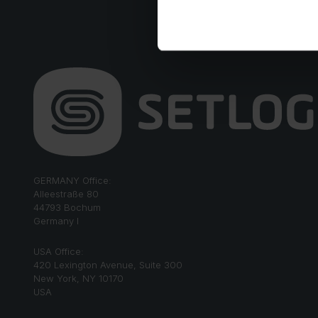
GERMANY Office:
Alleestraße 80
44793 Bochum
Germany I
USA Office:
420 Lexington Avenue, Suite 300
New York, NY 10170
USA