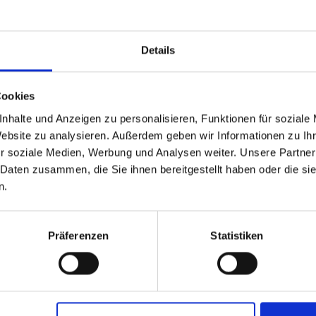
ht nur auf dem Papier
Wir verwenden Ihre pe
Details
von Ihnen angefordert
für Sie interessant se
Benachrichtigungen je
Cookies
icht, um die ESG-
Datenschutz finden Si
nhalte und Anzeigen zu personalisieren, Funktionen für soziale
iner Region oder eines
Website zu analysieren. Außerdem geben wir Informationen zu I
Ich stimme zu, an
r soziale Medien, Werbung und Analysen weiter. Unsere Partner
erhalten.
 Daten zusammen, die Sie ihnen bereitgestellt haben oder die s
n.
Präferenzen
Statistiken