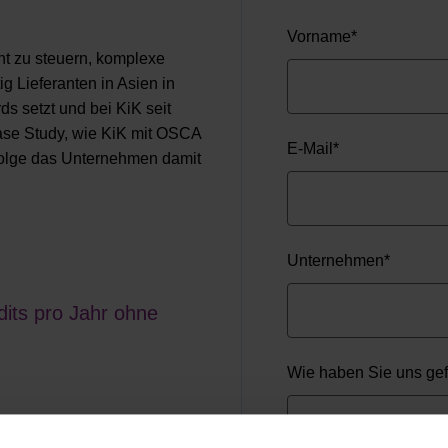
Vorname
*
ent zu steuern, komplexe
 Lieferanten in Asien in
s setzt und bei KiK seit
Case Study, wie KiK mit OSCA
E-Mail
*
rfolge das Unternehmen damit
Unternehmen
*
dits pro Jahr ohne
Wie haben Sie uns ge