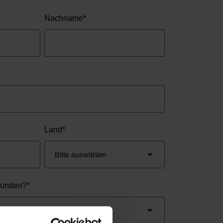
Nachname
*
Land
*
funden?
*