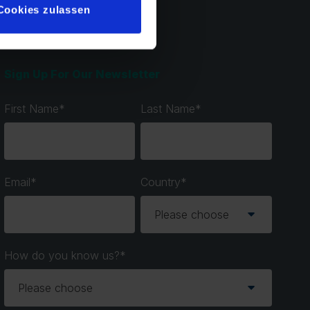
Cookies zulassen
Sign Up For Our Newsletter
First Name
*
Last Name
*
Email
*
Country
*
How do you know us?
*