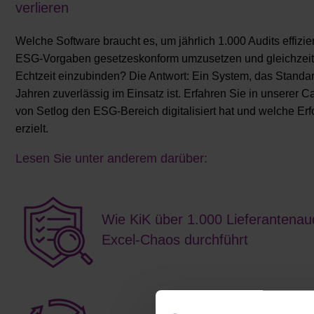
verlieren
Welche
Software braucht es, um jährlich 1.000 Audits effizi
ESG-Vorgaben gesetzeskonform umzusetzen und gleichzeitig
Echtzeit einzubinden? Die Antwort: Ein System, das Standard
Jahren zuverlässig im Einsatz ist. Erfahren Sie in unserer 
von Setlog den ESG-Bereich digitalisiert hat und welche E
erzielt.
Lesen Sie unter anderem darüber:
Wie KiK über 1.000 Lieferantenau
Excel-Chaos durchführt