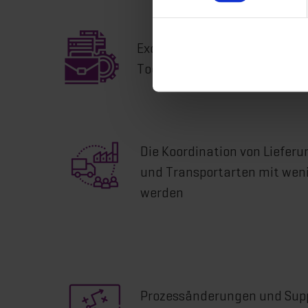
Excel und E-Mail Kommunika
Tool ersetzt werden
Die Koordination von Liefe
und Transportarten mit wenig
werden
Prozessänderungen und Supp