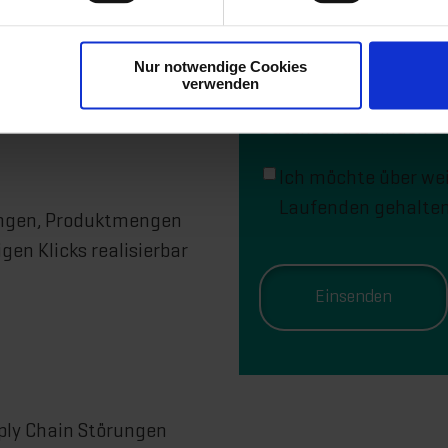
Wir verwenden Ihre pe
der von Ihnen angefor
Nur notwendige Cookies
Inhalte, die für Sie i
tion m
it einem digitalen
verwenden
Benachrichtigungen je
Datenschutz finden Si
Ich möchte über we
Laufenden gehalten
rungen, Produktmengen
en Klicks realisierbar
ly Chain Störungen