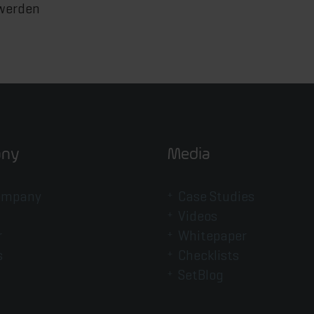
 werden
ny
Media
ompany
Case Studies
Videos
r
Whitepaper
s
Checklists
SetBlog