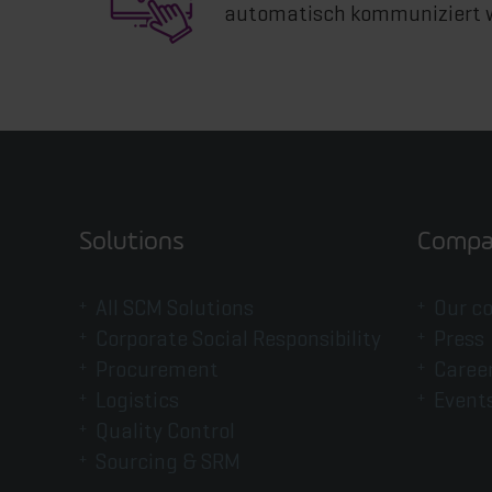
automatisch kommuniziert
Solutions
Compa
All SCM Solutions
Our c
Corporate Social Responsibility
Press
Procurement
Caree
Logistics
Event
Quality Control
Sourcing & SRM