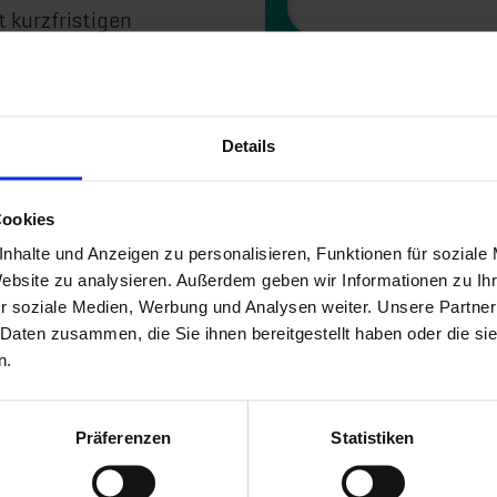
 kurzfristigen
inverzögerungen
E-Mail
*
sunternehmen, zu einem
mmer schneller
Details
den,
hat sich Mustang
und Setlogs OSCA
Unternehmen
*
Cookies
nhalte und Anzeigen zu personalisieren, Funktionen für soziale
Study mit Mustang
Website zu analysieren. Außerdem geben wir Informationen zu I
r soziale Medien, Werbung und Analysen weiter. Unsere Partner
 Daten zusammen, die Sie ihnen bereitgestellt haben oder die s
Wie haben Sie uns ge
n.
in durch digitale
Präferenzen
Statistiken