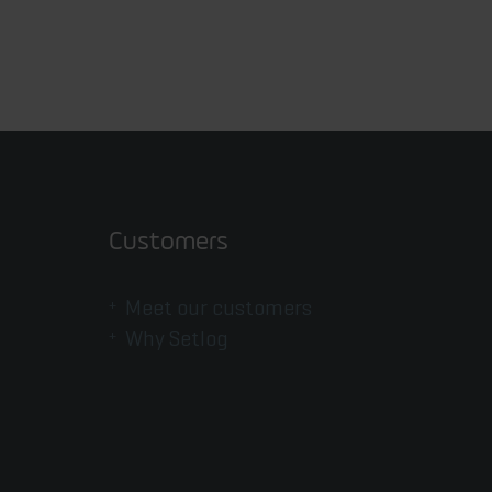
Customers
Meet our customers
Why Setlog