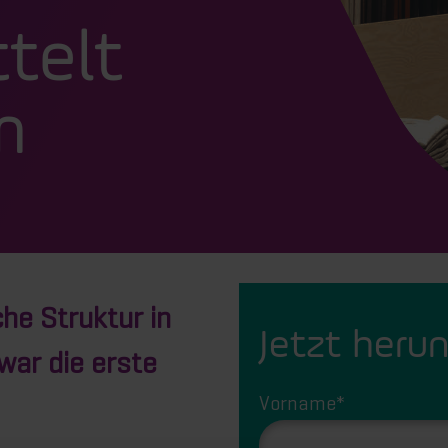
telt
m
che Struktur in
Jetzt heru
war die erste
Vorname
*