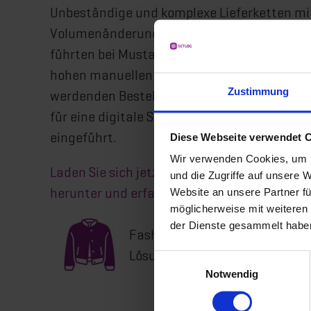
Unbeständige und komplexe Lieferketten mit
Volumenänderungen und ungeplanten Term
führten bei Mustang, wie bei vielen Handel
hohen manuellen Arbeitsaufwand. Um den i
Zustimmung
werdenden Bestellprozessen gerecht zu wer
für eine digitale Supply Chain entschieden 
Diese Webseite verwendet 
eingeführt
.
Wir verwenden Cookies, um I
Laden Sie sich jetzt unsere exklusive Case 
und die Zugriffe auf unsere 
Website an unsere Partner fü
herunter und erfahren Sie, wie:
möglicherweise mit weiteren
der Dienste gesammelt habe
Fashion-Brands ihre Supply Cha
Lösungen stützen
Einwilligungsauswahl
Notwendig