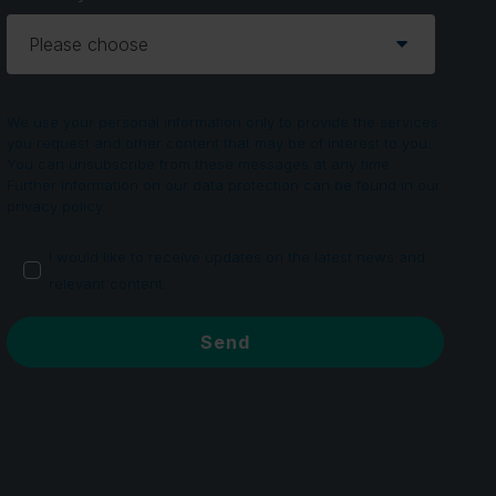
We use your personal information only to provide the services
you request and other content that may be of interest to you.
You can unsubscribe from these messages at any time.
Further information on our data protection can be found in our
privacy policy.
I would like to receive updates on the latest news and
relevant content.