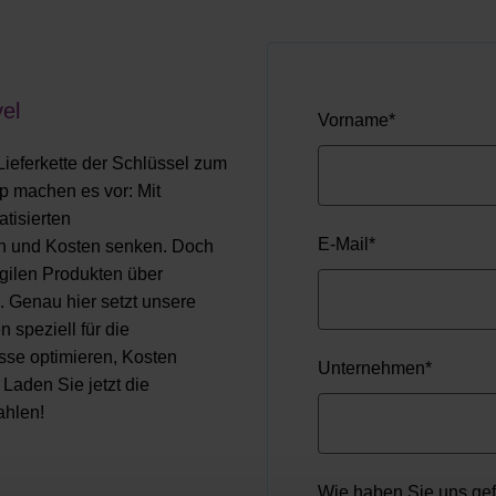
vel
Vorname
*
Lieferkette der Schlüssel zum
 machen es vor: Mit
tisierten
E-Mail
*
en und Kosten senken. Doch
agilen Produkten über
 Genau hier setzt unsere
 speziell für die
esse optimieren, Kosten
Unternehmen
*
Laden Sie jetzt die
ahlen!
Wie haben Sie uns ge