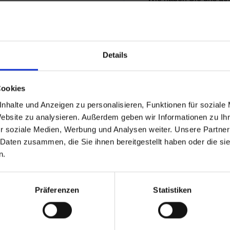
en und die Effizienz
Details
Wir verwenden Ihre per
Ihnen angeforderten Di
dierte Entscheidungen
Cookies
Sie interessant sein 
nhalte und Anzeigen zu personalisieren, Funktionen für soziale
jederzeit abbestellen.
Website zu analysieren. Außerdem geben wir Informationen zu I
unserer Datenschutzer
r soziale Medien, Werbung und Analysen weiter. Unsere Partner
 Daten zusammen, die Sie ihnen bereitgestellt haben oder die s
Ich stimme zu, an
n.
tung Kosten einsparen
erhalten.
Präferenzen
Statistiken