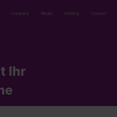
Company
Media
SetBlog
Contact
t Ihr
he