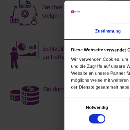
Sie Ihre Supply Chain automatisier
steigern
Zustimmung
Echtzeit-Daten Ihnen helfen, fun
Diese Webseite verwendet 
zu treffen
Wir verwenden Cookies, um I
und die Zugriffe auf unsere 
Website an unsere Partner fü
möglicherweise mit weiteren
der Dienste gesammelt habe
Sie durch smarte Bestandsverwal
Einwilligungsauswahl
Notwendig