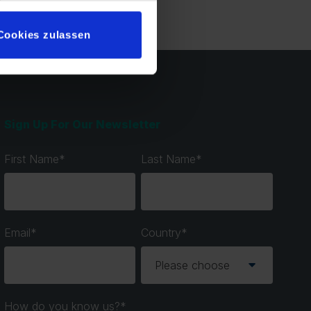
Cookies zulassen
Sign Up For Our Newsletter
First Name
*
Last Name
*
Email
*
Country
*
How do you know us?
*