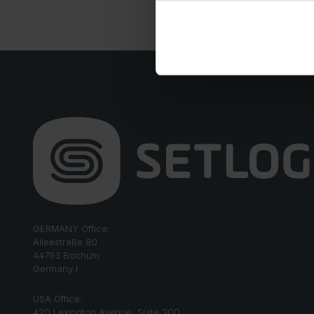
GERMANY Office:
Alleestraße 80
44793 Bochum
Germany I
USA Office:
420 Lexington Avenue, Suite 300