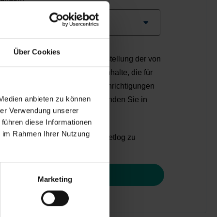
Über Cookies
sönlichen Daten nur zur Bereitstellung der von
enstleistungen sowie anderer Inhalte, die für
könnten. Sie können diese Benachrichtigungen
 Medien anbieten zu können
 Mehr zu unserem Datenschutz finden Sie in
hrer Verwendung unserer
klärung.
 führen diese Informationen
ie im Rahmen Ihrer Nutzung
dere Benachrichtigungen von Setlog zu
Marketing