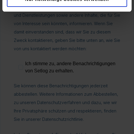
Zeit zu Zeit möchten wir Sie über unsere Produkte
und Dienstleistungen sowie andere Inhalte, die für Sie
von Interesse sein könnten, informieren. Wenn Sie
damit einverstanden sind, dass wir Sie zu diesem
Zweck kontaktieren, geben Sie bitte unten an, wie Sie
von uns kontaktiert werden möchten:
Ich stimme zu, andere Benachrichtigungen
von Setlog zu erhalten.
Sie können diese Benachrichtigungen jederzeit
abbestellen. Weitere Informationen zum Abbestellen,
zu unseren Datenschutzverfahren und dazu, wie wir
Ihre Privatsphäre schützen und respektieren, finden
Sie in unserer Datenschutzrichtlinie.