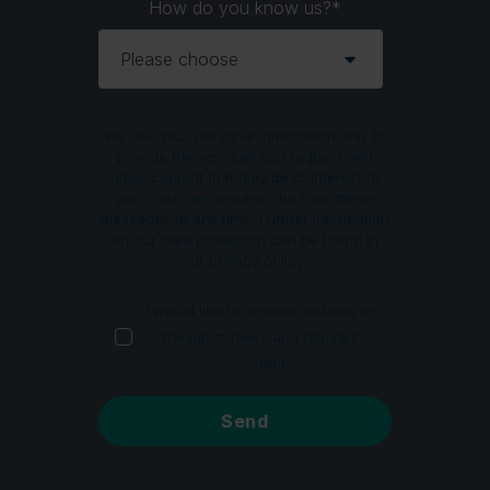
How do you know us?
*
We use your personal information only to
provide the services you request and
other content that may be of interest to
you. You can unsubscribe from these
messages at any time. Further information
on our data protection can be found in
our privacy policy.
I would like to receive updates on
the latest news and relevant
content.