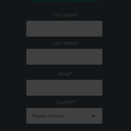
Sign Up For Our Newsletter
First Name
*
Last Name
*
Email
*
Country
*